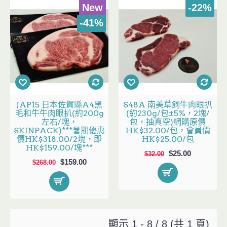
New
-22%
-41%
JAP15 日本佐賀縣A4黑
S48A 南美草飼牛肉眼扒
毛和牛牛肉眼扒(約200g
(約230g/包±5%，2塊/
左右/塊，
包，抽真空)網購原價
SKINPACK)***暑期優惠
HK$32.00/包，會員價
價HK$318.00/2塊，即
HK$25.00/包
HK$159.00/塊***
$25.00
$32.00
$159.00
$268.00
顯示 1 - 8 / 8 (共 1 頁)