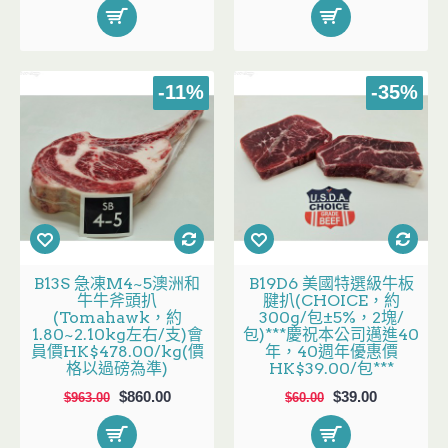
-11%
-35%
B13S 急凍M4~5澳洲和
B19D6 美國特選級牛板
牛牛斧頭扒
腱扒(CHOICE，約
(Tomahawk，約
300g/包±5%，2塊/
1.80~2.10kg左右/支)會
包)***慶祝本公司邁進40
員價HK$478.00/kg(價
年，40週年優惠價
格以過磅為準)
HK$39.00/包***
$860.00
$39.00
$963.00
$60.00