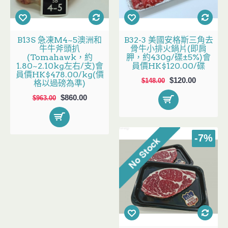
B13S 急凍M4~5澳洲和
B32-3 美國安格斯三角去
牛牛斧頭扒
骨牛小排火鍋片(即肩
(Tomahawk，約
胛，約430g/碟±5%)會
1.80~2.10kg左右/支)會
員價HK$120.00/碟
員價HK$478.00/kg(價
$120.00
$148.00
格以過磅為準)
$860.00
$963.00
-7%