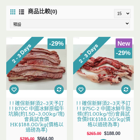
商品比較(0)
-29%
New
-29%
! ! 確保新鮮須2~3天予訂
! ! 確保新鮮須2~3天予訂
! ! B70C 中國冰鮮原幅牛
! ! B75C-2 中國冰鮮牛肋
坑腩(約1.50~3.00kg/塊)
條(約1.00kg/份)會員試
會員試食價
食價HK$188.00/kg(價
HK$188.00/kg(價格以
格以過磅為準)
過磅為準)
$188.00
$265.00
$564.00
$795.00