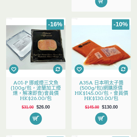
-16%
-10%
A01-P 挪威煙三文魚
A35A 日本明太子醬
(100g/包，波蘭加工煙
(500g/包)網購原價
燻，解凍即食)會員價
HK$145.00/包，會員價
HK$26.00/包
HK$130.00/包
$26.00
$130.00
$31.00
$145.00