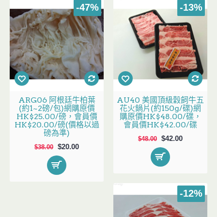
-47%
-13%
ARG06 阿根廷牛柏葉
AU40 美國頂級穀飼牛五
(約1~2磅/包)網購原價
花火鍋片(約150g/碟)網
HK$25.00/磅，會員價
購原價HK$48.00/碟，
HK$20.00/磅(價格以過
會員價HK$42.00/碟
磅為準)
$42.00
$48.00
$20.00
$38.00
-12%