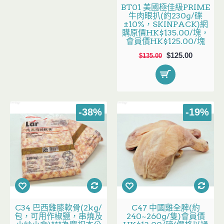
BT01 美國極佳級PRIME
牛肉眼扒(約230g/碟
±10%，SKINPACK)網
購原價HK$135.00/塊，
會員價HK$125.00/塊
$125.00
$135.00
-38%
-19%
C34 巴西雞膝軟骨(2kg/
C47 中國雞全脾(約
包，可用作椒鹽，串燒及
240~260g/隻)會員價