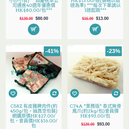
小炒小食)***為慶祝本公
HK$13.00/磅(價格以過
司邁進40週年優惠價
磅為準) ***每次下單請以
HK$80.00/包***
1磅起跳***
$80.00
$13.00
$130.00
$16.00
-41%
-23%
C58Z 有皮雞脾肉件(約
C74A *業務版* 泰式無骨
450g/包，抽真空包裝)
鳳爪(約2kg/包)會員價
網購原價HK$27.00/
HK$93.00/包
包，會員價HK$16.00/
$93.00
$120.00
包