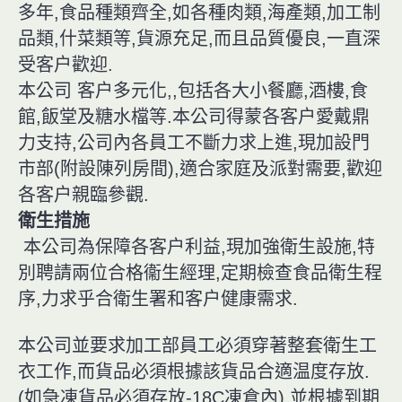
多年,食品種類齊全,如各種肉類,海產類,加工制
品類,什菜類等,貨源充足,而且品質優良,一直深
受客户歡迎.
本公司 客户多元化,,包括各大小餐廳,酒樓,食
館,飯堂及糖水檔等.本公司得蒙各客户愛戴鼎
力支持,公司內各員工不斷力求上進,現加設門
市部(附設陳列房間),適合家庭及派對需要,歡迎
各客户親臨參觀.
衛生措施
本公司為保障各客户利益,現加強衛生設施,特
別聘請兩位合格衞生經理,定期檢查食品衛生程
序,力求乎合衛生署和客户健康需求.
本公司並要求加工部員工必須穿著整套衛生工
衣工作,而貨品必須根據該貨品合適温度存放.
(如急凍貨品必須存放-18C凍倉內),並根據到期